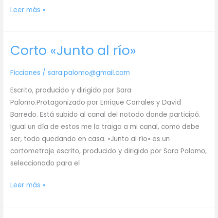
Corto
Leer más »
«Kiss
the
Corto «Junto al río»
frog»
Ficciones
/
sara.palomo@gmail.com
Escrito, producido y dirigido por Sara
Palomo.Protagonizado por Enrique Corrales y David
Barredo. Está subido al canal del notodo donde participó.
Igual un día de estos me lo traigo a mi canal, como debe
ser, todo quedando en casa. «Junto al río» es un
cortometraje escrito, producido y dirigido por Sara Palomo,
seleccionado para el
Corto
Leer más »
«Junto
al