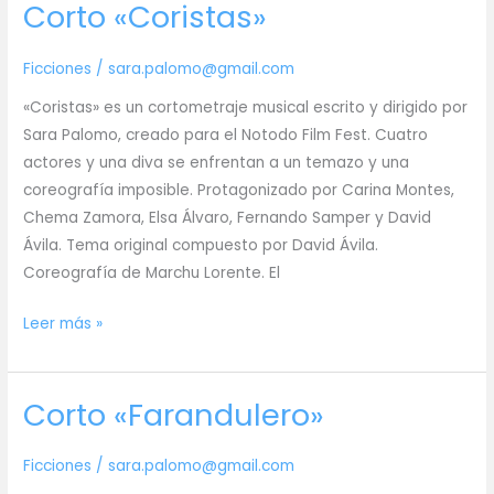
Corto «Coristas»
río»
Ficciones
/
sara.palomo@gmail.com
«Coristas» es un cortometraje musical escrito y dirigido por
Sara Palomo, creado para el Notodo Film Fest. Cuatro
actores y una diva se enfrentan a un temazo y una
coreografía imposible. Protagonizado por Carina Montes,
Chema Zamora, Elsa Álvaro, Fernando Samper y David
Ávila. Tema original compuesto por David Ávila.
Coreografía de Marchu Lorente. El
Corto
Leer más »
«Coristas»
Corto «Farandulero»
Ficciones
/
sara.palomo@gmail.com