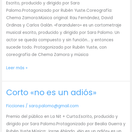
Escrito, producido y dirigido por Sara
Palomo.Protagonizado por Rubén Yuste.Coreografía:
Chema Zamora.Música original: Rau Fernández, David
Ordinas y Carlos Galán. «Farandulero» es un cortometraje
musical escrito, producido y dirigido por Sara Palomo. Un
actor se queda compuesto y sin función… y entonces
sucede todo. Protagonizado por Rubén Yuste, con
coreografía de Chema Zamora y música
Corto
Leer más »
«Farandulero»
Corto «no es un adiós»
Ficciones
/
sara.palomo@gmail.com
Premio del público en La Nit + Curta.Escrito, producido y
dirigido por Sara Palomo.Protagonizado por Bealia Guerra y
Rubén Yuste.Música: Jorge Ahijado. «No es un adiós» es un