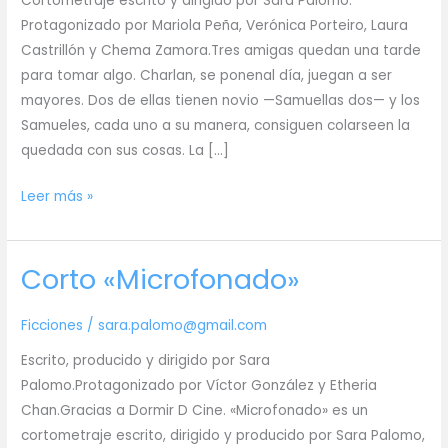
Cortometraje escrito y dirigido por Sara Palomo.
Protagonizado por Mariola Peña, Verónica Porteiro, Laura
Castrillón y Chema Zamora.Tres amigas quedan una tarde
para tomar algo. Charlan, se ponenal día, juegan a ser
mayores. Dos de ellas tienen novio —Samuellas dos— y los
Samueles, cada uno a su manera, consiguen colarseen la
quedada con sus cosas. La […]
Corto
Leer más »
«Los
Samueles
Corto «Microfonado»
de
mis
amigas
Ficciones
/
sara.palomo@gmail.com
y
Escrito, producido y dirigido por Sara
el
Palomo.Protagonizado por Víctor González y Etheria
mio»
Chan.Gracias a Dormir D Cine. «Microfonado» es un
cortometraje escrito, dirigido y producido por Sara Palomo,