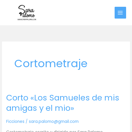
Ir
al
contenido
Cortometraje
Corto «Los Samueles de mis
amigas y el mio»
Ficciones
/
sara.palomo@gmail.com