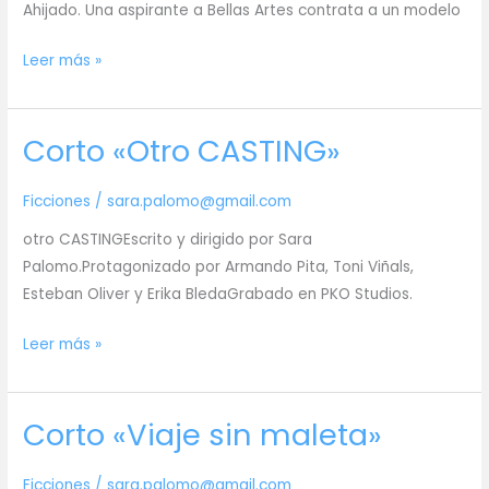
Ahijado. Una aspirante a Bellas Artes contrata a un modelo
Corto
Leer más »
«del
natural»
Corto «Otro CASTING»
Ficciones
/
sara.palomo@gmail.com
otro CASTINGEscrito y dirigido por Sara
Palomo.Protagonizado por Armando Pita, Toni Viñals,
Esteban Oliver y Erika BledaGrabado en PKO Studios.
Corto
Leer más »
«Otro
CASTING»
Corto «Viaje sin maleta»
Ficciones
/
sara.palomo@gmail.com