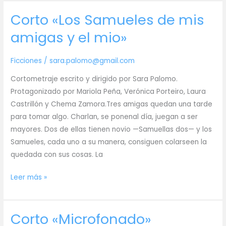
Sebastián
Corto «Los Samueles de mis
en
Entre
amigas y el mio»
Amigos,
la
Ficciones
/
sara.palomo@gmail.com
serie
Cortometraje escrito y dirigido por Sara Palomo.
Protagonizado por Mariola Peña, Verónica Porteiro, Laura
Castrillón y Chema Zamora.Tres amigas quedan una tarde
para tomar algo. Charlan, se ponenal día, juegan a ser
mayores. Dos de ellas tienen novio —Samuellas dos— y los
Samueles, cada uno a su manera, consiguen colarseen la
quedada con sus cosas. La
Corto
Leer más »
«Los
Samueles
Corto «Microfonado»
de