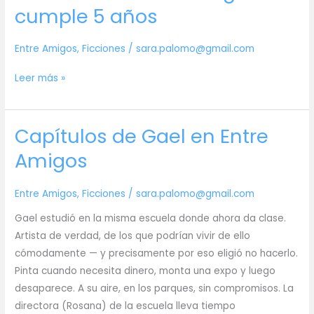
the
cumple 5 años
Blank
Entre Amigos
,
Ficciones
/
sara.palomo@gmail.com
La
Leer más »
webserie
Entre
Capítulos de Gael en Entre
Amigos
cumple
Amigos
5
años
Entre Amigos
,
Ficciones
/
sara.palomo@gmail.com
Gael estudió en la misma escuela donde ahora da clase.
Artista de verdad, de los que podrían vivir de ello
cómodamente — y precisamente por eso eligió no hacerlo.
Pinta cuando necesita dinero, monta una expo y luego
desaparece. A su aire, en los parques, sin compromisos. La
directora (Rosana) de la escuela lleva tiempo