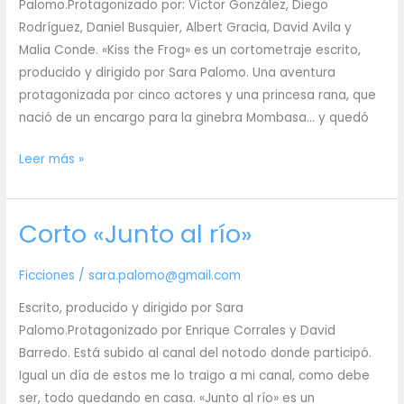
Palomo.Protagonizado por: Víctor González, Diego
Rodríguez, Daniel Busquier, Albert Gracia, David Avila y
Malia Conde. «Kiss the Frog» es un cortometraje escrito,
producido y dirigido por Sara Palomo. Una aventura
protagonizada por cinco actores y una princesa rana, que
nació de un encargo para la ginebra Mombasa… y quedó
Corto
Leer más »
«Kiss
the
Corto «Junto al río»
frog»
Ficciones
/
sara.palomo@gmail.com
Escrito, producido y dirigido por Sara
Palomo.Protagonizado por Enrique Corrales y David
Barredo. Está subido al canal del notodo donde participó.
Igual un día de estos me lo traigo a mi canal, como debe
ser, todo quedando en casa. «Junto al río» es un