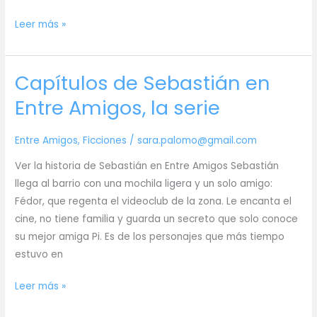
Capítulos
Leer más »
de
Gael
Capítulos de Sebastián en
en
Entre
Entre Amigos, la serie
Amigos
Entre Amigos
,
Ficciones
/
sara.palomo@gmail.com
Ver la historia de Sebastián en Entre Amigos Sebastián
llega al barrio con una mochila ligera y un solo amigo:
Fédor, que regenta el videoclub de la zona. Le encanta el
cine, no tiene familia y guarda un secreto que solo conoce
su mejor amiga Pi. Es de los personajes que más tiempo
estuvo en
Capítulos
Leer más »
de