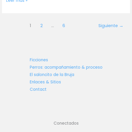
Corto
Leer más »
«Coristas»
1
2
…
6
Siguiente
→
Ficciones
Perros: acompañamiento & proceso
El saloncito de la Bruja
Enlaces & Sitios
Contact
Conectados