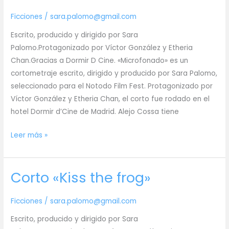
mis
amigas
Ficciones
/
sara.palomo@gmail.com
y
Escrito, producido y dirigido por Sara
el
Palomo.Protagonizado por Víctor González y Etheria
mio»
Chan.Gracias a Dormir D Cine. «Microfonado» es un
cortometraje escrito, dirigido y producido por Sara Palomo,
seleccionado para el Notodo Film Fest. Protagonizado por
Víctor González y Etheria Chan, el corto fue rodado en el
hotel Dormir d’Cine de Madrid. Alejo Cossa tiene
Corto
Leer más »
«Microfonado»
Corto «Kiss the frog»
Ficciones
/
sara.palomo@gmail.com
Escrito, producido y dirigido por Sara