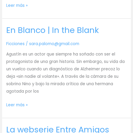
Arroz
Leer más »
con
lo
En Blanco | In the Blank
que
haya
en
Ficciones
/
sara.palomo@gmail.com
la
Agustín es un actor que siempre ha soñado con ser el
nevera
protagonista de una gran historia. Sin embargo, su vida da
un vuelco cuando un diagnóstico de Alzheimer precoz lo
deja «sin nadie al volante». A través de la cámara de su
sobrino Nino y bajo la mirada crítica de una hermana
agotada por los
En
Leer más »
Blanco
|
La webserie Entre Amigos
In