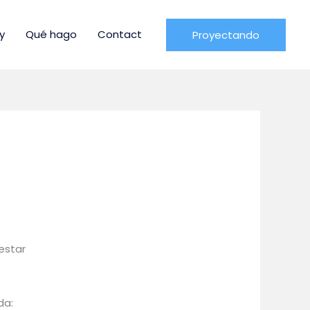
y
Qué hago
Contact
Proyectando
estar
da: