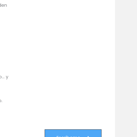
eden
o… y
.