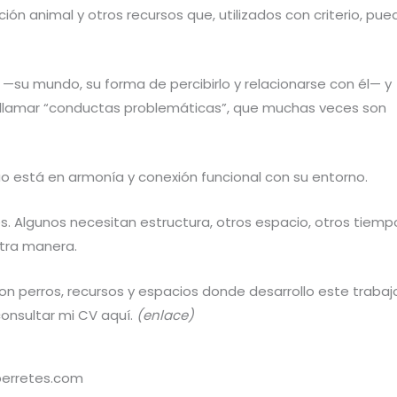
ión animal y otros recursos que, utilizados con criterio, pu
—su mundo, su forma de percibirlo y relacionarse con él— y
 llamar “conductas problemáticas”, que muchas veces son
uo está en armonía y conexión funcional con su entorno.
. Algunos necesitan estructura, otros espacio, otros tiemp
tra manera.
n perros, recursos y espacios donde desarrollo este trabajo
consultar mi CV aquí.
(enlace)
erretes.com